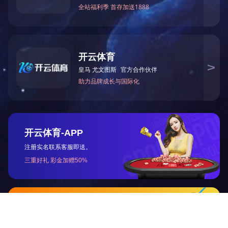
首页
关于天沐
产品服务
行业应用
新闻动态
研发与服务
开云（中国）
友情链接：
sohu
Copyright ©
2026 开云app登录入口 . All Rights Reserved 备案号：
沪ICP备1703761
号-2
技术支持：
上海网站建设
问鼎网页版登录入口
|
星空平台
|
安博在线登录官网
|
华体会
官方网页版
|
开云电子
|
开云电子
|
MK体育·(国际)官方网站
|
米兰体育网页版登录界面中国有限公司
|
华体会官方网页版
|