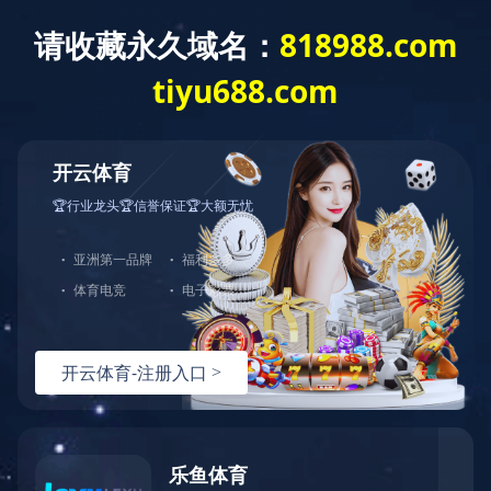
CN
EN
close
关于天沐
公司介绍
销售网络
产品服务
开云app登录入口
压装机
校验仪
系统集成
压装专用传感器
天沐传感器
行业应用