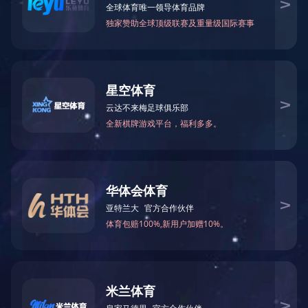
离合器
新能源汽车
电机行业
电子行业
精密仪表
新闻动态
公司新闻
行业动态
研发与服务
技术研发
售后服务
开云（中国）
搜索
校验仪