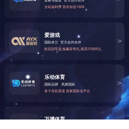
暂无数据
首页
关于天沐
产品服务
行业应用
新闻动态
研发与服务
开云（中国）
友情链接：
sohu
Copyright ©
2026 开云app登录入口 . All Rights Reserved 备案号：
沪ICP备1703761
号-2
技术支持：
上海网站建设
问鼎网页版登录入口
|
星空平台
|
安博在线登录官网
|
华体会
官方网页版
|
开云电子
|
开云电子
|
MK体育·(国际)官方网站
|
米兰体育网页版登录界面中国有限公司
|
华体会官方网页版
|